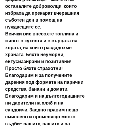
останалите доброволци, които 
избраха да прекарат вчерашния 
съботен ден в помощ на 
нуждаещите се.
Всички вие внесохте топлина и 
живот в кухнята и в сърцата на 
хората, на които раздадохме 
храната. Бяхте неуморни, 
ентусиазирани и позитивни! 
Просто бяхте страхотни!
Благодарим и за получените 
дарения под формата на парични 
средства, банани и домати. 
Благодарим и на дългогодишните 
ни дарители на хляб и на 
сандвичи. Заедно правим нещо 
смислено и променящо много 
съдби- нашите, вашите и на 