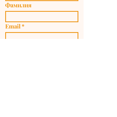
Фамилия
Email
*
Интерес към
Изпрати
Фондация