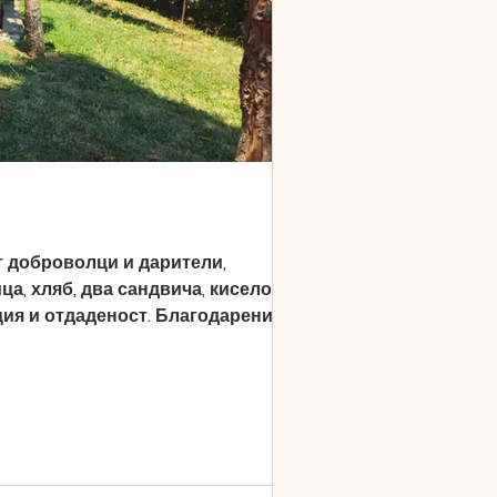
т доброволци и дарители,
а, хляб, два сандвича, кисело
ция и отдаденост. Благодарение на
оито разчитат на нас. Благодарим на