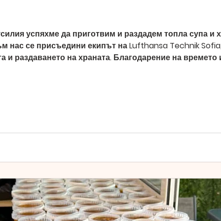
силия успяхме да приготвим и раздадем топла супа и х
м нас се присъедини екипът на Lufthansa Technik Sofia
та и раздаването на храната. Благодарение на времето 
е едно успешно дежурство. Благодарим и на нашите да
гаме до хората, които разчит