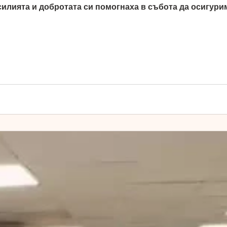
усилията и добротата си помогнаха в събота да осигури
 приготвим и раздадем топъл обяд, хранителни продук
 хората, които имат нужда от