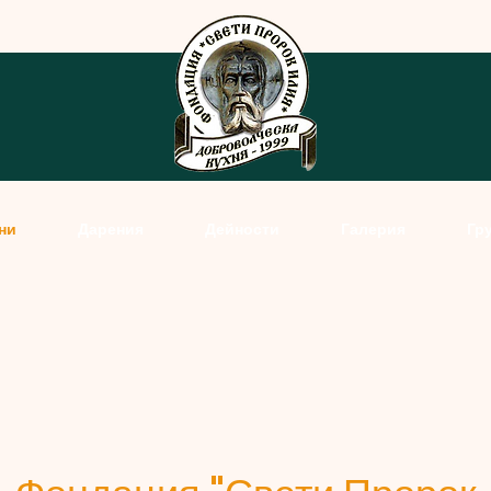
ни
Дарения
Дейности
Галерия
Гр