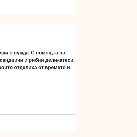
уши в нужда. С помощта на
 сандвичи и рибни деликатеси. В
които отделиха от времето и
тели, които подкрепиха