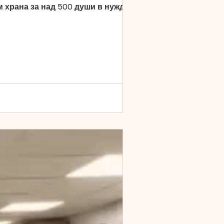
м храна за над 500 души в нужда. С
ти и най-важното – внимание,