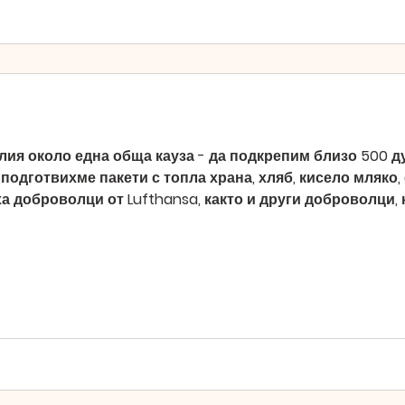
ия около една обща кауза - да подкрепим близо 500 д
одготвихме пакети с топла храна, хляб, кисело мляко,
а доброволци от Lufthansa, както и други доброволци, 
равят този ден възможен. Благодарим и на всички дари
лни продукти. Зад всяко подобно дежурство стоят вре