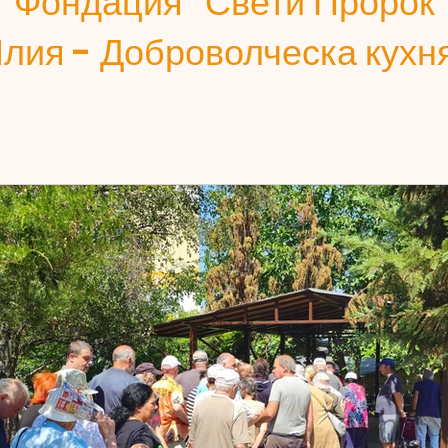
Фондация "Свети Пророк
лия - Доброволческа кухн