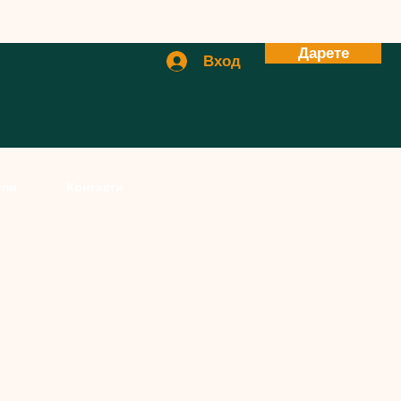
Дарете
Вход
упи
Контакти