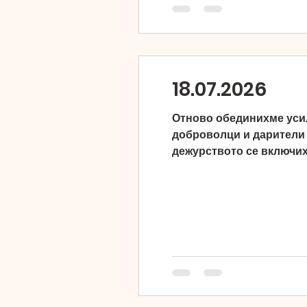
18.07.2026
Отново обединихме усил
доброволци и дарители п
дежурството се включих
енергията си, за да нап
инициативата с храните