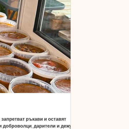
, запретват ръкави и оставят
ки доброволци, дарители и дежурния