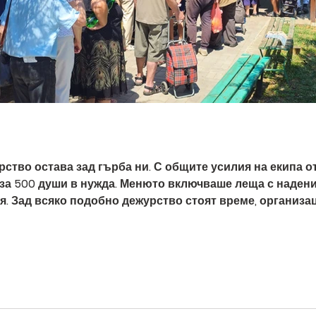
ство остава зад гърба ни. С общите усилия на екипа о
за 500 души в нужда. Менюто включваше леща с надениц
я. Зад всяко подобно дежурство стоят време, организа
м не само храна, но и постоянна подкрепа за хората, к
време, труд и ресурси, за да напр