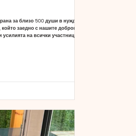
рана за близо 500 души в нужда. В
, който заедно с нашите доброволци
и усилията на всички участници
рители, с чиято подкрепа всяка