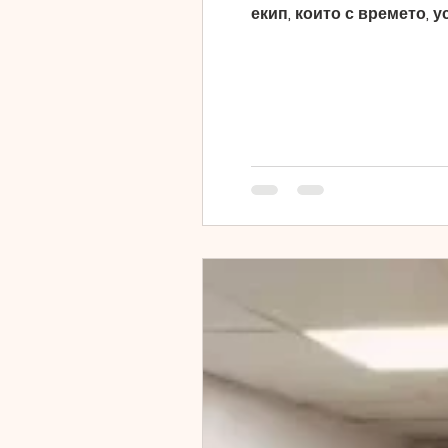
екип, които с времето, 
общи усилия успяхме да
човечност и подкрепа за