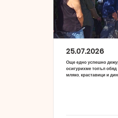
25.07.2026
Още едно успешно дежур
осигурихме топъл обяд 
мляко, краставици и дин
тях успяваме да осигури
всички, които отделиха 