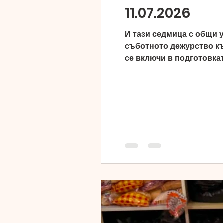
11.07.2026
И тази седмица с общи у
съботното дежурство къ
се включи в подготовка
успяхме да завършим ощ
седмица успяваме да сти