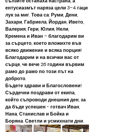
сълзите останаха настрана, а 
ентусиазмът наряза цели 3–4 гаци 
лук за миг. Това са: Руми, Дени, 
Захари, Габриела, Йордан, Ивето, 
Валерия, Гери, Юлия, Нели, 
Кремена и Иван – благодарим ви 
за сърцето, което вложихте във 
всяко движение и всяка порция! 
Благодарим и на всички вас от 
сърце, че вече 26 години вървим 
рамо до рамо по този път на 
доброто.
Бъдете здрави и Благословени!
Сърдечни поздрави от екипа, 
който съпроводи днешния ден, за 
да бъде успешен - готвач Иван, 
Нана, Станислав и Бойка и 
Боряна. Светли и усмихнати дни.