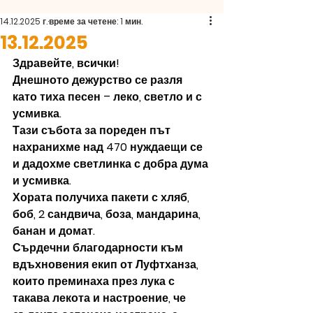
14.12.2025 г.
време за четене: 1 мин.
13.12.2025
Здравейте, всички!
Днешното дежурство се разля 
като тиха песен – леко, светло и с 
усмивка.
Тази събота за пореден път 
нахранихме над 470 нуждаещи се 
и дадохме светлинка с добра дума 
и усмивка.
Хората получиха пакети с хляб, 
боб, 2 сандвича, боза, мандарина, 
банан и домат.
Сърдечни благодарности към 
вдъхновения екип от Луфтханза, 
които преминаха през лука с 
такава лекота и настроение, че 